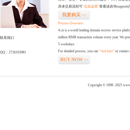
具体交易流程可
“点击这里”
查看或咨询support@
我要购买
>>
Process Overview:
4.cn is a world leading domain escrow service plat
million RMB transaction volume every year. We promi
联系我们
5 workdays.
For detailed process, you can
“visit here”
or contact
QQ：2726103981
BUY NOW
>>
Copyright © 1998 -2025 www.