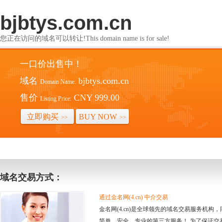
bjbtys.com.cn
您正在访问的域名可以转让!This domain name is for sale!
一口价出售中！
域名
bjbtys.com.cn
Domain Name:
售价
CNY 999.00
Listing Price:
立即购买
BUY NOW
>>
>>
域名交易方式：
通过金名网(4.cn) 中介交易
金名网(4.cn)是全球领先的域名交易服务机
简单、安全、专业的第三方服务！ 为了保证交